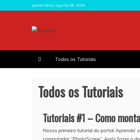
Skip
quinta-feira, agosto 06, 2026
to
content
Aprenda
O portal de tutoriais da LIESV
Todos os Tutoriais
Todos os Tutoriais
Tutoriais #1 – Como monta
Nosso primeiro tutorial do portal ‘Aprenda’
computador “PhotoScape”. Após fazer o do